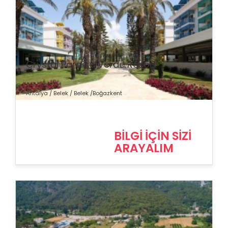
% İndirim
Crystal Paraiso Verde Resort
Antalya / Belek / Belek /Boğazkent
BİLGİ İÇİN SİZİ
ARAYALIM