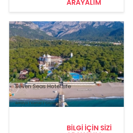
ARAYALIM
% İndirim
Seven Seas Hotel Life
Antalya / Kemer / Göynük
BİLGİ İÇİN SİZİ