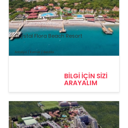
% İndirim
Crystal Flora Beach Resort
Antalya / Kemer / Beldibi
BİLGİ İÇİN SİZİ
ARAYALIM