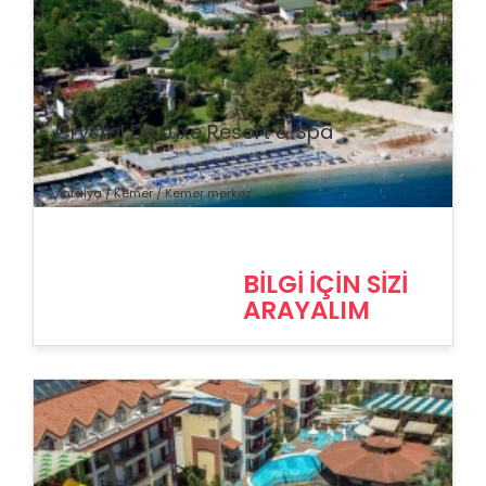
% İndirim
Crystal De Luxe Resort & Spa
Antalya / Kemer / Kemer merkez
BİLGİ İÇİN SİZİ
ARAYALIM