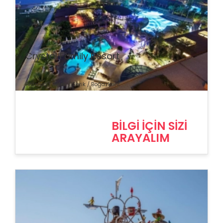
% İndirim
Crystal Family Resort
Antalya / Belek / Serik / Boğazkent
BİLGİ İÇİN SİZİ
ARAYALIM