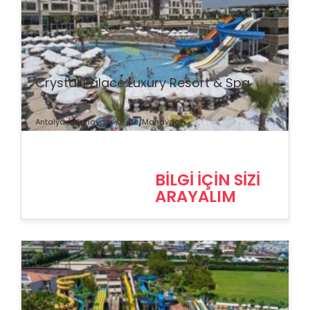
% İndirim
Crystal Palace Luxury Resort & Spa
Antalya / Manavgat / Side/Manavgat
BİLGİ İÇİN SİZİ
ARAYALIM