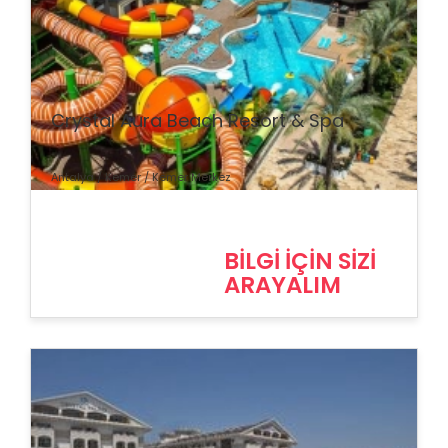
% İndirim
Crystal Aura Beach Resort & Spa
Antalya / Kemer / Kemer Merkez
BİLGİ İÇİN SİZİ
ARAYALIM