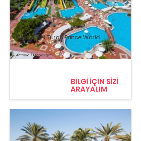
% İndirim
Club Hotel Turan Prınce World
Antalya / Manavgat
BİLGİ İÇİN SİZİ
ARAYALIM