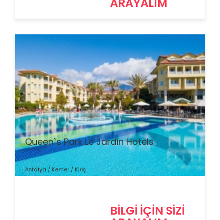
ARAYALIM
% İndirim
Queen`s Park Le Jardin Hotels
Antalya / Kemer / Kiriş
BİLGİ İÇİN SİZİ