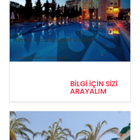
% İndirim
Lİmak Arcadia Sport Resort
Antalya / Belek / İskele Mevki
BİLGİ İÇİN SİZİ
ARAYALIM