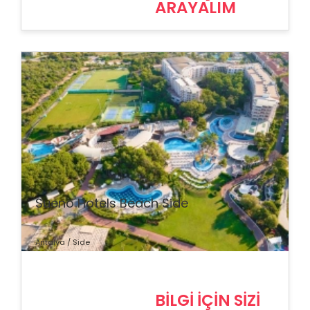
ARAYALIM
% İndirim
Sueno Hotels Beach Side
Antalya / Side
BİLGİ İÇİN SİZİ