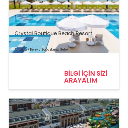
% İndirim
Crystal Boutique Beach Resort
Antalya / Belek / Boğazkent/ Belek
BİLGİ İÇİN SİZİ
ARAYALIM