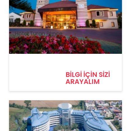
% İndirim
Hotel Turan Prınce
Antalya / Manavgat / Side / Kızılağaç
BİLGİ İÇİN SİZİ
ARAYALIM