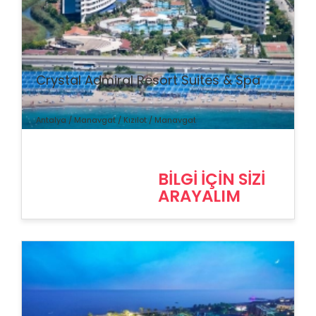
% İndirim
Crystal Admiral Resort Suites & Spa
Antalya / Manavgat / Kızılot / Manavgat
BİLGİ İÇİN SİZİ
ARAYALIM