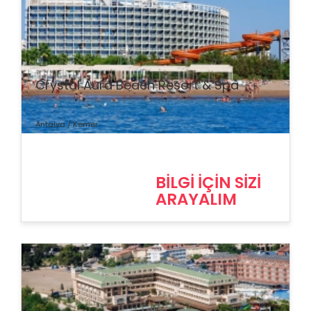
% İndirim
Crystal Aura Beach Resort & Spa
Antalya / Kemer
BİLGİ İÇİN SİZİ
ARAYALIM