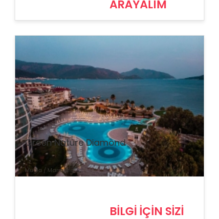
ARAYALIM
% İndirim
Green Nature Diamond
Muğla / Marmaris
BİLGİ İÇİN SİZİ