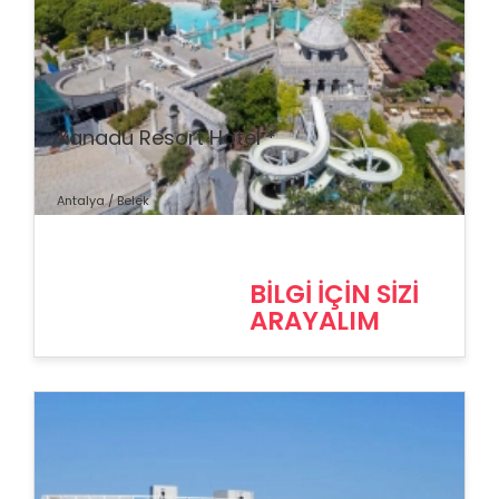
% İndirim
Xanadu Resort Hotel *
Antalya / Belek
BİLGİ İÇİN SİZİ
ARAYALIM