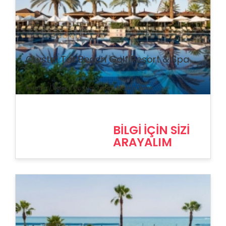
% İndirim
Crystal Tat Beach Golf Resort & Spa
Antalya / Belek / Üç Kum Tepesi Mevkii/ Belek
BİLGİ İÇİN SİZİ
ARAYALIM