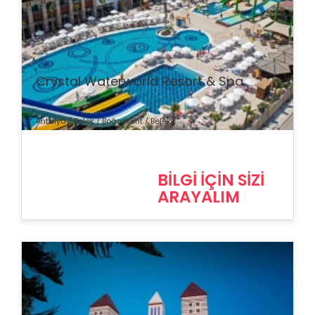
% İndirim
Crystal Waterworld Resort & Spa
Antalya / Belek / Boğazkent / Belek
BİLGİ İÇİN SİZİ
ARAYALIM