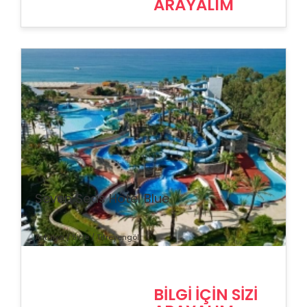
ARAYALIM
% İndirim
Seven Seas Hotel Blue
Antalya / Side / Titreyengöl
BİLGİ İÇİN SİZİ