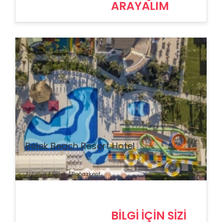
ARAYALIM
% İndirim
Belek Beach Resort Hotel
Antalya / Belek / Boğazkent
BİLGİ İÇİN SİZİ