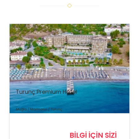
% İndirim
Turunç Premium Hotel
Muğla / Marmaris / Turunç
BİLGİ İÇİN SİZİ