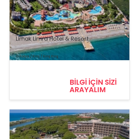
% İndirim
Limak Limra Hotel & Resort
Antalya / Kiriş / Kiriş Kiriş
BİLGİ İÇİN SİZİ
ARAYALIM