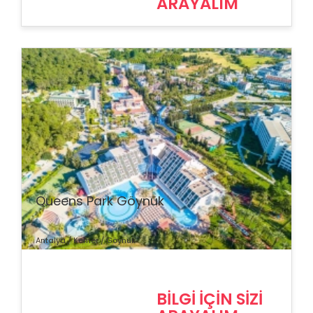
ARAYALIM
% İndirim
Queens Park Göynük
Antalya / Kemer / Göynük
BİLGİ İÇİN SİZİ