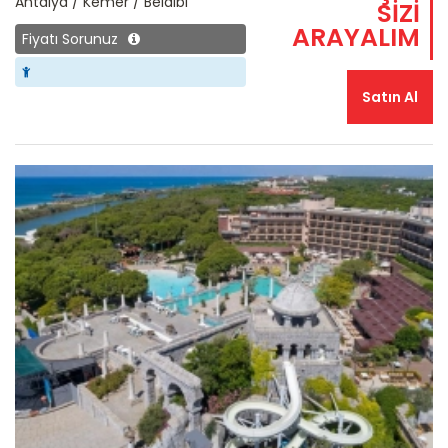
Antalya / Kemer / Beldibi
SİZİ
ARAYALIM
Fiyatı Sorunuz
Satın Al