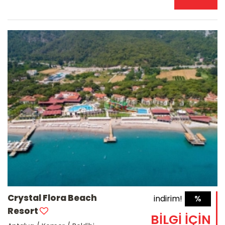
Crystal Flora Beach
indirim!
%
Resort
BİLGİ İÇİN