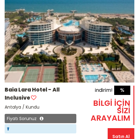
Baia Lara Hotel - All
indirim!
%
Inclusive
BİLGİ İÇİN
Antalya / Kundu
SİZİ
ARAYALIM
Fiyatı Sorunuz
Satın Al