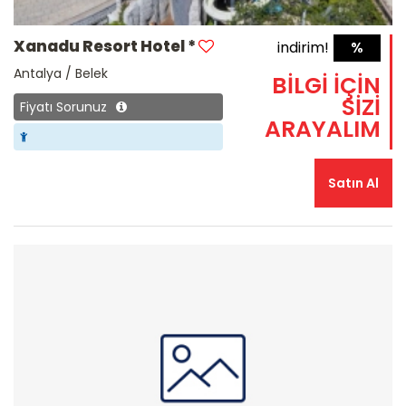
Xanadu Resort Hotel *
indirim!
%
Antalya / Belek
BİLGİ İÇİN
SİZİ
Fiyatı Sorunuz
ARAYALIM
Satın Al