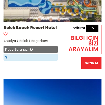
Belek Beach Resort Hotel
indirim!
%
BİLGİ İÇİN
Antalya / Belek / Boğazkent
SİZİ
ARAYALIM
Fiyatı Sorunuz
Satın Al