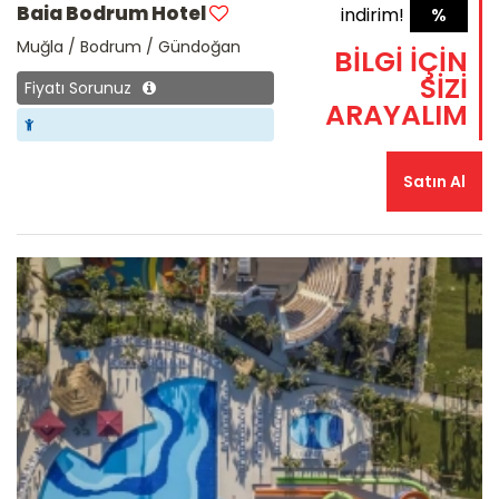
Baia Bodrum Hotel
indirim!
%
Muğla / Bodrum / Gündoğan
BİLGİ İÇİN
SİZİ
Fiyatı Sorunuz
ARAYALIM
Satın Al