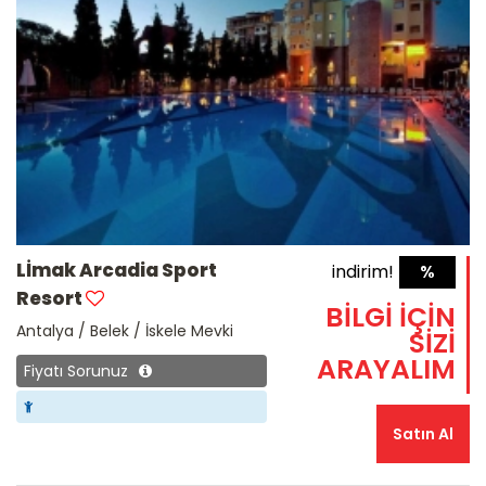
Lİmak Arcadia Sport
indirim!
%
Resort
BİLGİ İÇİN
Antalya / Belek / İskele Mevki
SİZİ
ARAYALIM
Fiyatı Sorunuz
Satın Al