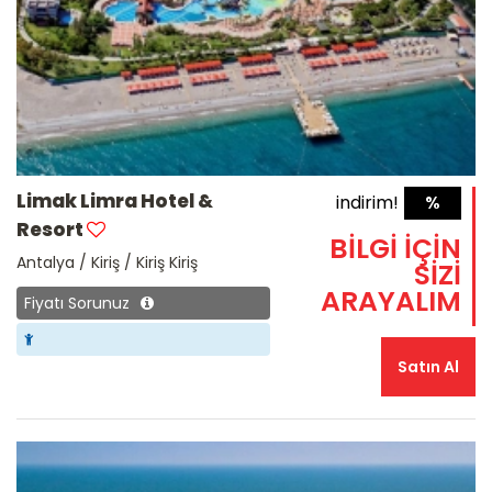
Limak Limra Hotel &
indirim!
%
Resort
BİLGİ İÇİN
Antalya / Kiriş / Kiriş Kiriş
SİZİ
ARAYALIM
Fiyatı Sorunuz
Satın Al