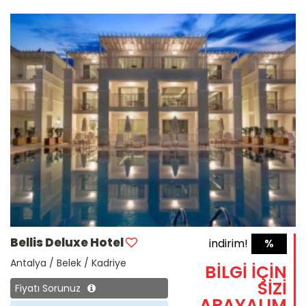
Bellis Deluxe Hotel
indirim!
%
Antalya / Belek / Kadriye
BİLGİ İÇİN
SİZİ
Fiyatı Sorunuz
ARAYALIM