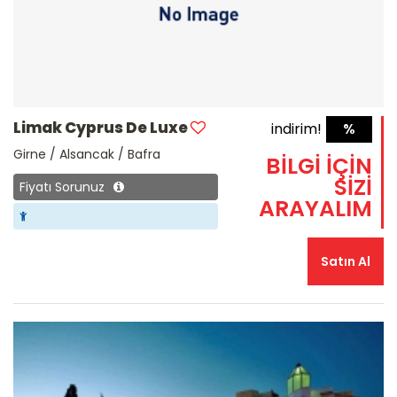
Limak Cyprus De Luxe
indirim!
%
Girne / Alsancak / Bafra
BİLGİ İÇİN
SİZİ
Fiyatı Sorunuz
ARAYALIM
Satın Al