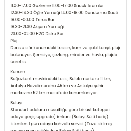
11.00-17.00 Gözleme 11.00-17.00 Snack İkramlar
12.30-14.30 Öğle Yemeği 14.00-18.00 Dondurma Saati
18.00-00.00 Teras Bar
18.30-21.30 Akşam Yemeği
23.00-02.00 H2O Disko Bar
Plaj
Denize sıfır konumdaki tesisin, kum ve çakıl karışık plajı
bulunuyor. Şemsiye, şezlong, minder ve havlu, plajda
ücretsiz.
Konum
Boğazkent mevkiindeki tesis; Belek merkeze 11 km,
Antalya Havalimanı'na 45 km ve Antalya şehir
merkezine 52 km mesafede konumlanıyor.
Balayı
Standart odalara müsaitliğe göre bir üst kategori
odaya geçiş upgrade) imkanı (Balayı Süiti hariç)
İstenilen 1 gün odaya kahvaltı servisi (Taze sıkılmış
meyve suyu eşliğinde - Balayı Süiti hariç)