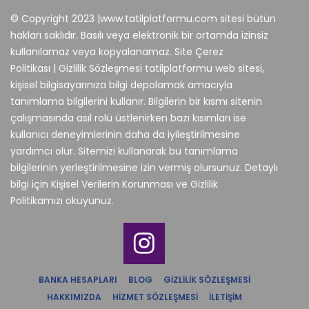
© Copyright 2023 |www.tatilplatformu.com sitesi bütün
hakları saklıdır. Basılı veya elektronik bir ortamda izinsiz
kullanılamaz veya kopyalanamaz. Site Çerez
Politikası | Gizlilik Sözleşmesi tatilplatformu web sitesi,
kişisel bilgisayarınıza bilgi depolamak amacıyla
tanımlama bilgilerini kullanır. Bilgilerin bir kısmı sitenin
çalışmasında asıl rolü üstlenirken bazı kısımları ise
kullanıcı deneyimlerinin daha da iyileştirilmesine
yardımcı olur. Sitemizi kullanarak bu tanımlama
bilgilerinin yerleştirilmesine izin vermiş olursunuz. Detaylı
bilgi için Kişisel Verilerin Korunması ve Gizlilik
Politikamızı okuyunuz.
BANKA HESAPLARI
BLOG
GIZLILIK SÖZLEŞMESI
HAKKIMIZDA
HIZMET SÖZLEŞMESI
İLETIŞIM