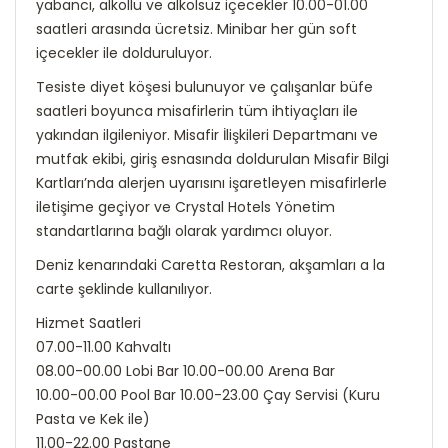
yabancı, alkollü ve alkolsüz içecekler 10.00-01.00
saatleri arasında ücretsiz. Minibar her gün soft
içecekler ile dolduruluyor.
Tesiste diyet köşesi bulunuyor ve çalışanlar büfe
saatleri boyunca misafirlerin tüm ihtiyaçları ile
yakından ilgileniyor. Misafir İlişkileri Departmanı ve
mutfak ekibi, giriş esnasında doldurulan Misafir Bilgi
Kartları’nda alerjen uyarısını işaretleyen misafirlerle
iletişime geçiyor ve Crystal Hotels Yönetim
standartlarına bağlı olarak yardımcı oluyor.
Deniz kenarındaki Caretta Restoran, akşamları a la
carte şeklinde kullanılıyor.
Hizmet Saatleri
07.00-11.00 Kahvaltı
08.00-00.00 Lobi Bar 10.00-00.00 Arena Bar
10.00-00.00 Pool Bar 10.00-23.00 Çay Servisi (Kuru
Pasta ve Kek ile)
11.00-22.00 Pastane