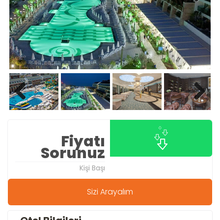
Previous
Next
Previous
Next
Fiyatı
Sorunuz
Kişi Başı
Sizi Arayalım