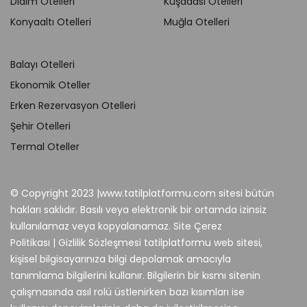
Didim Otelleri
Kuşadası Otelleri
Konyaaltı Otelleri
Muğla Otelleri
Balayı Otelleri
Ekonomik Oteller
Erken Rezervasyon Otelleri
Şehir Otelleri
Termal Oteller
© Copyright 2023 |www.tatilplatformu.com sitesi bütün
hakları saklıdır. Basılı veya elektronik bir ortamda izinsiz
kullanılamaz veya kopyalanamaz. Site Çerez
Politikası | Gizlilik Sözleşmesi tatilplatformu web sitesi,
kişisel bilgisayarınıza bilgi depolamak amacıyla
tanımlama bilgilerini kullanır. Bilgilerin bir kısmı sitenin
çalışmasında asıl rolü üstlenirken bazı kısımları ise