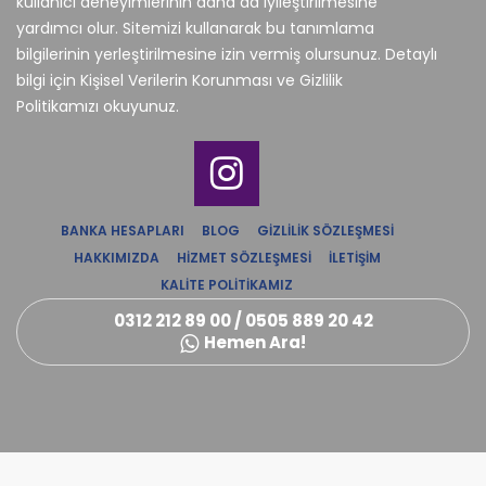
kullanıcı deneyimlerinin daha da iyileştirilmesine
yardımcı olur. Sitemizi kullanarak bu tanımlama
bilgilerinin yerleştirilmesine izin vermiş olursunuz. Detaylı
bilgi için Kişisel Verilerin Korunması ve Gizlilik
Politikamızı okuyunuz.
BANKA HESAPLARI
BLOG
GIZLILIK SÖZLEŞMESI
HAKKIMIZDA
HIZMET SÖZLEŞMESI
İLETIŞIM
KALITE POLITIKAMIZ
0312 212 89 00 / 0505 889 20 42
Hemen Ara!