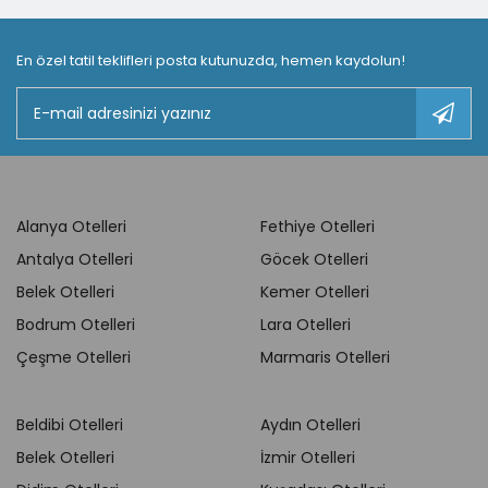
En özel tatil teklifleri posta kutunuzda, hemen kaydolun!
Alanya Otelleri
Fethiye Otelleri
Antalya Otelleri
Göcek Otelleri
Belek Otelleri
Kemer Otelleri
Bodrum Otelleri
Lara Otelleri
Çeşme Otelleri
Marmaris Otelleri
Beldibi Otelleri
Aydın Otelleri
Belek Otelleri
İzmir Otelleri