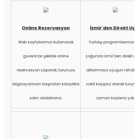
Online Rezervasyon
İzmir'den Direkt Uçu
Web sayfalarımızı kullanarak
Yurtdışı programlarımızın b
güvenli bir şekilde online
çoğunda İzmir'den direkt ol
rezervasyon yaparak, turunuzu
aktarmasız uçuşun rahatlığı
bilgisayarınızın başından kolaylıkla
vakit kayıpsız olarak turun
satın alabilirsiniz.
zaman kaybınız yok.