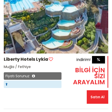
Liberty Hotels Lykia
indirim!
%
Muğla / Fethiye
BİLGİ İÇİN
SİZİ
Fiyatı Sorunuz
ARAYALIM
Satın Al