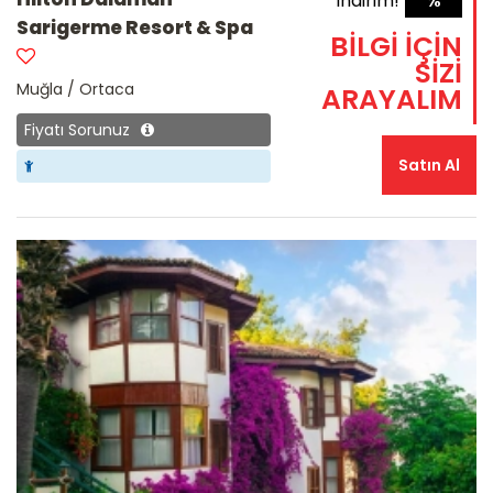
indirim!
%
Sarigerme Resort & Spa
BİLGİ İÇİN
SİZİ
Muğla / Ortaca
ARAYALIM
Fiyatı Sorunuz
Satın Al