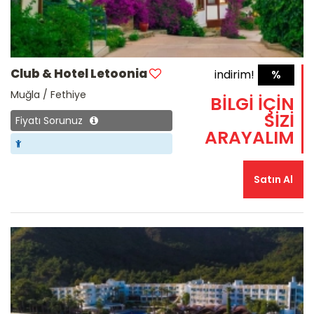
Club & Hotel Letoonia
indirim!
%
Muğla / Fethiye
BİLGİ İÇİN
SİZİ
Fiyatı Sorunuz
ARAYALIM
Satın Al