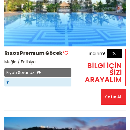
Rıxos Premıum Göcek
indirim!
%
Muğla / Fethiye
BİLGİ İÇİN
SİZİ
Fiyatı Sorunuz
ARAYALIM
Satın Al