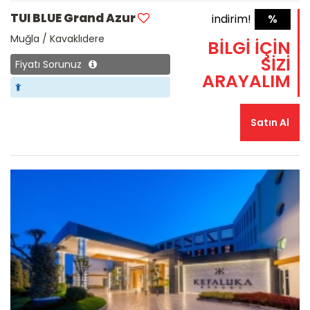
TUI BLUE Grand Azur
indirim!
%
Muğla / Kavaklıdere
BİLGİ İÇİN
SİZİ
Fiyatı Sorunuz
ARAYALIM
Satın Al