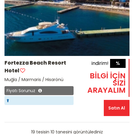
Fortezza Beach Resort
indirim!
%
Hotel
BİLGİ İÇİN
Muğla / Marmaris / Hisarönü
SİZİ
ARAYALIM
Fiyatı Sorunuz
Satın Al
19 tesisin 10 tanesini görüntülediniz