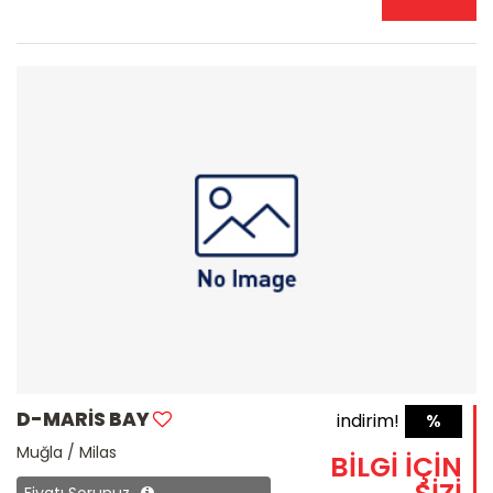
D-MARİS BAY
indirim!
%
Muğla / Milas
BİLGİ İÇİN