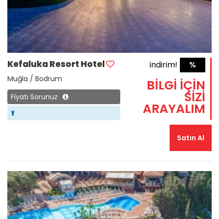
Kefaluka Resort Hotel
indirim!
%
Muğla / Bodrum
BİLGİ İÇİN
SİZİ
Fiyatı Sorunuz
ARAYALIM
Satın Al