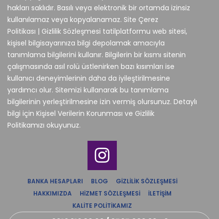
hakları saklıdır. Basılı veya elektronik bir ortamda izinsiz
kullanılamaz veya kopyalanamaz. Site Çerez
Politikası | Gizlilik Sözleşmesi tatilplatformu web sitesi,
kişisel bilgisayarınıza bilgi depolamak amacıyla
tanımlama bilgilerini kullanır. Bilgilerin bir kısmı sitenin
çalışmasında asıl rolü üstlenirken bazı kısımları ise
kullanıcı deneyimlerinin daha da iyileştirilmesine
yardımcı olur. Sitemizi kullanarak bu tanımlama
bilgilerinin yerleştirilmesine izin vermiş olursunuz. Detaylı
bilgi için Kişisel Verilerin Korunması ve Gizlilik
Politikamızı okuyunuz.
BANKA HESAPLARI
BLOG
GIZLILIK SÖZLEŞMESI
HAKKIMIZDA
HIZMET SÖZLEŞMESI
İLETIŞIM
KALITE POLITIKAMIZ