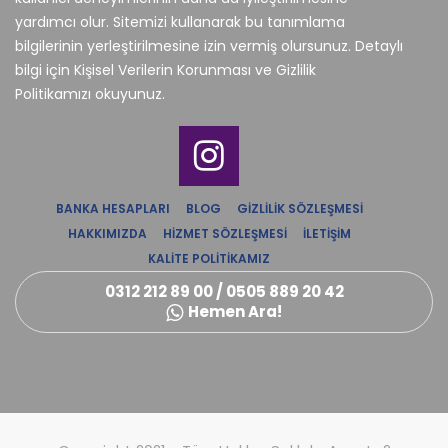
yardımcı olur. Sitemizi kullanarak bu tanımlama
bilgilerinin yerleştirilmesine izin vermiş olursunuz. Detaylı
bilgi için Kişisel Verilerin Korunması ve Gizlilik
Politikamızı okuyunuz.
BANKA HESAPLARI
BLOG
GIZLILIK SÖZLEŞMESI
HAKKIMIZDA
HIZMET SÖZLEŞMESI
İLETIŞIM
KALITE POLITIKAMIZ
0312 212 89 00 / 0505 889 20 42
Hemen Ara!