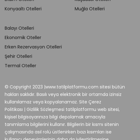
Konyaaltı Otelleri
Muğla Otelleri
Balayı Otelleri
Ekonomik Oteller
Erken Rezervasyon Otelleri
Şehir Otelleri
Termal Oteller
© Copyright 2023 |www.tatilplatformu.com sitesi bütün
hakları saklıdır. Basılı veya elektronik bir ortamda izinsiz
kullanılamaz veya kopyalanamaz. Site Çerez
Politikası | Gizlilik Sözleşmesi tatilplatformu web sitesi,
kişisel bilgisayarınıza bilgi depolamak amacıyla
tanımlama bilgilerini kullanır. Bilgilerin bir kısmı sitenin
çalışmasında asıl rolü üstlenirken bazı kısımları ise
kullanıcı deneyimlerinin daha da iyileştirilmesine