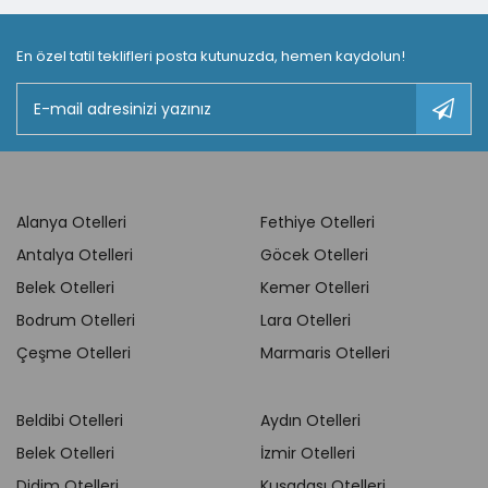
En özel tatil teklifleri posta kutunuzda, hemen kaydolun!
Alanya Otelleri
Fethiye Otelleri
Antalya Otelleri
Göcek Otelleri
Belek Otelleri
Kemer Otelleri
Bodrum Otelleri
Lara Otelleri
Çeşme Otelleri
Marmaris Otelleri
Beldibi Otelleri
Aydın Otelleri
Belek Otelleri
İzmir Otelleri
Didim Otelleri
Kuşadası Otelleri